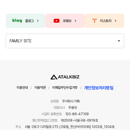
블로그
유튜브
티스토리
FAMILY SITE
개인정보처리방침
이용안내
이용약관
이메일무단수집거부
/
/
/
상호명
주식회사 아톡
대표이사
주웅대
사업자 등록번호
120-86-47109
통신판매업신고번호
제2008-서울구로-0919호
주소
서울 구로구 디지털로 272 (구로동, 한신아이티타워) 1203호, 1204호