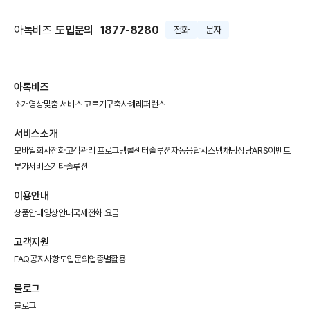
아톡비즈
도입문의
1877-8280
전화
문자
아톡비즈
소개영상
맞춤 서비스 고르기
구축사례
레퍼런스
서비스소개
모바일회사전화
고객관리 프로그램
콜센터솔루션
자동응답시스템
채팅상담
ARS이벤트
부가서비스
기타솔루션
이용안내
상품안내
영상안내
국제전화 요금
고객지원
FAQ
공지사항
도입문의
업종별활용
블로그
블로그