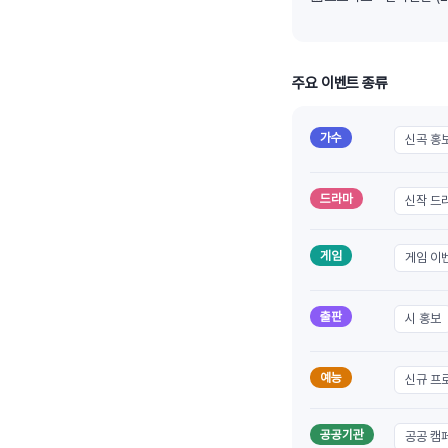
주요 이벤트 종류
가수
신곡 홍
드라마
신작 드
게임
게임 이
출판
시 홍보
예능
신규 프
공공기관
공공 캠