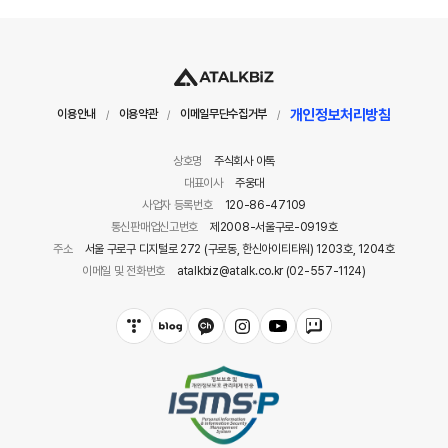
개인정보처리방침
이용안내
이용약관
이메일무단수집거부
/
/
/
상호명
주식회사 아톡
대표이사
주웅대
사업자 등록번호
120-86-47109
통신판매업신고번호
제2008-서울구로-0919호
주소
서울 구로구 디지털로 272 (구로동, 한신아이티타워) 1203호, 1204호
이메일 및 전화번호
atalkbiz@atalk.co.kr (02-557-1124)