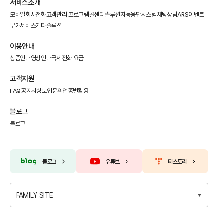
서비스소개
모바일회사전화
고객관리 프로그램
콜센터솔루션
자동응답시스템
채팅상담
ARS이벤트
부가서비스
기타솔루션
이용안내
상품안내
영상안내
국제전화 요금
고객지원
FAQ
공지사항
도입문의
업종별활용
블로그
블로그
블로그
유튜브
티스토리
FAMILY SITE