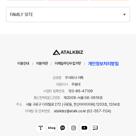
FAMILY SITE
개인정보처리방침
이용안내
이용약관
이메일무단수집거부
/
/
/
상호명
주식회사 아톡
대표이사
주웅대
사업자 등록번호
120-86-47109
통신판매업신고번호
제2008-서울구로-0919호
주소
서울 구로구 디지털로 272 (구로동, 한신아이티타워) 1203호, 1204호
이메일 및 전화번호
atalkbiz@atalk.co.kr (02-557-1124)