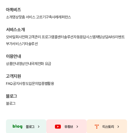
아톡비즈
소개영상
맞춤 서비스 고르기
구축사례
레퍼런스
서비스소개
모바일회사전화
고객관리 프로그램
콜센터솔루션
자동응답시스템
채팅상담
ARS이벤트
부가서비스
기타솔루션
이용안내
상품안내
영상안내
국제전화 요금
고객지원
FAQ
공지사항
도입문의
업종별활용
블로그
블로그
블로그
유튜브
티스토리