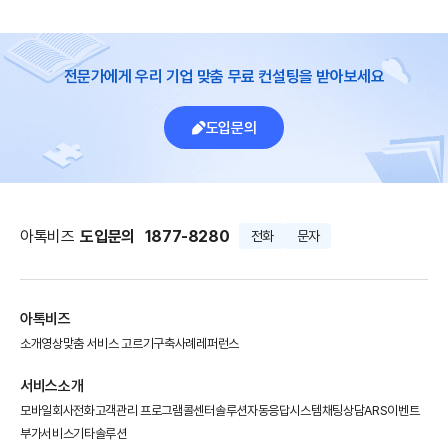
전문가에게 우리 기업 맞춤 무료 컨설팅을 받아보세요
도입문의
아톡비즈
도입문의
1877-8280
전화
문자
아톡비즈
소개영상
맞춤 서비스 고르기
구축사례
레퍼런스
서비스소개
모바일회사전화
고객관리 프로그램
콜센터솔루션
자동응답시스템
채팅상담
ARS이벤트
부가서비스
기타솔루션