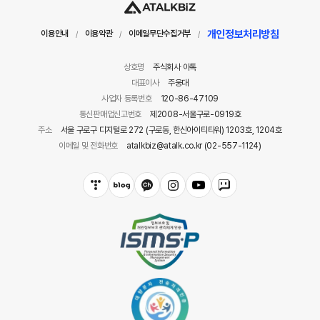
개인정보처리방침
이용안내
이용약관
이메일무단수집거부
/
/
/
상호명
주식회사 아톡
대표이사
주웅대
사업자 등록번호
120-86-47109
통신판매업신고번호
제2008-서울구로-0919호
주소
서울 구로구 디지털로 272 (구로동, 한신아이티타워) 1203호, 1204호
이메일 및 전화번호
atalkbiz@atalk.co.kr (02-557-1124)