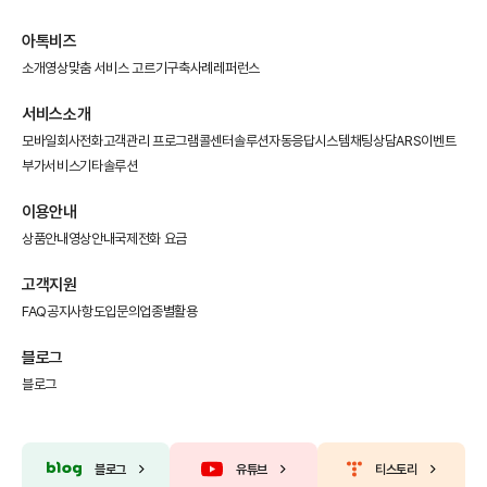
아톡비즈
소개영상
맞춤 서비스 고르기
구축사례
레퍼런스
서비스소개
모바일회사전화
고객관리 프로그램
콜센터솔루션
자동응답시스템
채팅상담
ARS이벤트
부가서비스
기타솔루션
이용안내
상품안내
영상안내
국제전화 요금
고객지원
FAQ
공지사항
도입문의
업종별활용
블로그
블로그
블로그
유튜브
티스토리