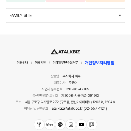
FAMILY SITE
개인정보처리방침
이용안내
이용약관
이메일무단수집거부
/
/
/
상호명
주식회사 아톡
대표이사
주웅대
사업자 등록번호
120-86-47109
통신판매업신고번호
제2008-서울구로-0919호
주소
서울 구로구 디지털로 272 (구로동, 한신아이티타워) 1203호, 1204호
이메일 및 전화번호
atalkbiz@atalk.co.kr (02-557-1124)