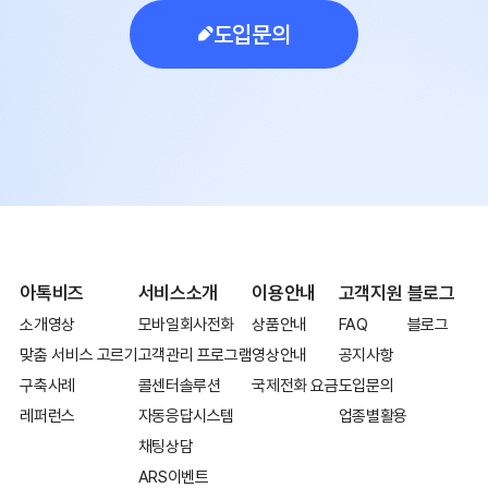
도입문의
아톡비즈
서비스소개
이용안내
고객지원
블로그
소개영상
모바일회사전화
상품안내
FAQ
블로그
맞춤 서비스 고르기
고객관리 프로그램
영상안내
공지사항
구축사례
콜센터솔루션
국제전화 요금
도입문의
레퍼런스
자동응답시스템
업종별활용
채팅상담
ARS이벤트