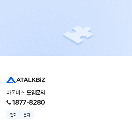
아톡비즈
도입문의
1877-8280
전화
문자