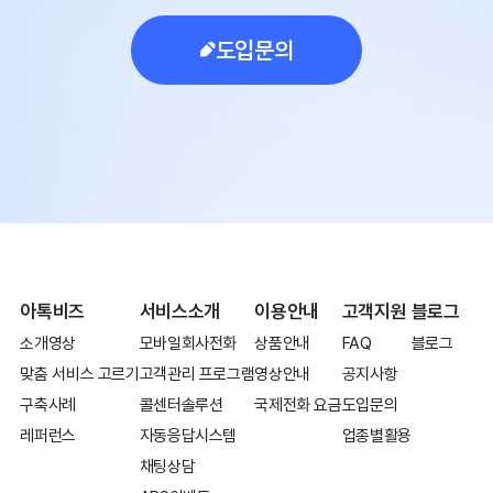
도입문의
아톡비즈
서비스소개
이용안내
고객지원
블로그
소개영상
모바일회사전화
상품안내
FAQ
블로그
맞춤 서비스 고르기
고객관리 프로그램
영상안내
공지사항
구축사례
콜센터솔루션
국제전화 요금
도입문의
레퍼런스
자동응답시스템
업종별활용
채팅상담