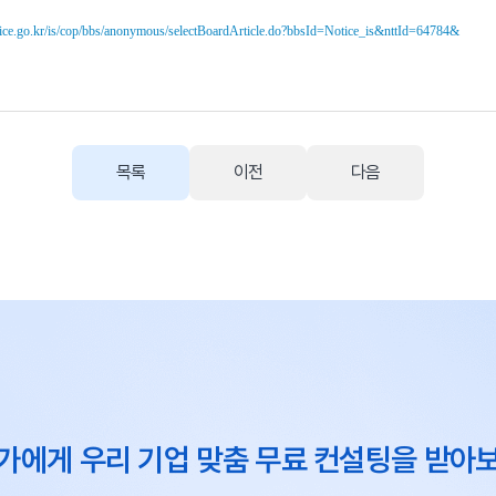
lice.go.kr/is/cop/bbs/anonymous/selectBoardArticle.do?bbsId=Notice_is&nttId=64784&
목록
이전
다음
가에게 우리 기업 맞춤 무료 컨설팅을 받아