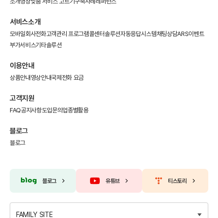
소개영상
맞춤 서비스 고르기
구축사례
레퍼런스
서비스소개
모바일회사전화
고객관리 프로그램
콜센터솔루션
자동응답시스템
채팅상담
ARS이벤트
부가서비스
기타솔루션
이용안내
상품안내
영상안내
국제전화 요금
고객지원
FAQ
공지사항
도입문의
업종별활용
블로그
블로그
블로그
유튜브
티스토리
FAMILY SITE