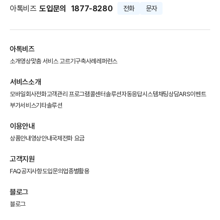
아톡비즈
도입문의
1877-8280
전화
문자
아톡비즈
소개영상
맞춤 서비스 고르기
구축사례
레퍼런스
서비스소개
모바일회사전화
고객관리 프로그램
콜센터솔루션
자동응답시스템
채팅상담
ARS이벤트
부가서비스
기타솔루션
이용안내
상품안내
영상안내
국제전화 요금
고객지원
FAQ
공지사항
도입문의
업종별활용
블로그
블로그