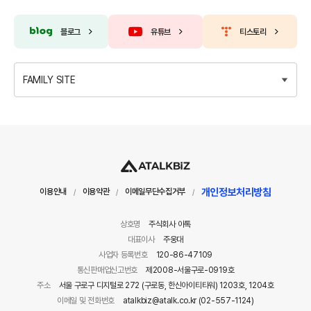
블로그
유튜브
티스토리
FAMILY SITE
개인정보처리방침
이용안내
이용약관
이메일무단수집거부
/
/
/
상호명
주식회사 아톡
대표이사
주웅대
사업자 등록번호
120-86-47109
통신판매업신고번호
제2008-서울구로-0919호
주소
서울 구로구 디지털로 272 (구로동, 한신아이티타워) 1203호, 1204호
이메일 및 전화번호
atalkbiz@atalk.co.kr (02-557-1124)