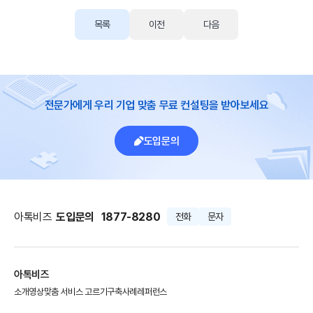
목록
이전
다음
전문가에게 우리 기업 맞춤 무료 컨설팅을 받아보세요
도입문의
아톡비즈
도입문의
1877-8280
전화
문자
아톡비즈
소개영상
맞춤 서비스 고르기
구축사례
레퍼런스