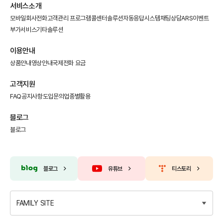
서비스소개
모바일회사전화
고객관리 프로그램
콜센터솔루션
자동응답시스템
채팅상담
ARS이벤트
부가서비스
기타솔루션
이용안내
상품안내
영상안내
국제전화 요금
고객지원
FAQ
공지사항
도입문의
업종별활용
블로그
블로그
블로그
유튜브
티스토리
FAMILY SITE