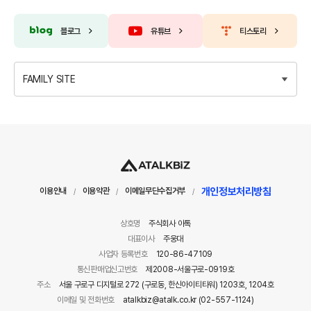
블로그
유튜브
티스토리
FAMILY SITE
개인정보처리방침
이용안내
이용약관
이메일무단수집거부
/
/
/
상호명
주식회사 아톡
대표이사
주웅대
사업자 등록번호
120-86-47109
통신판매업신고번호
제2008-서울구로-0919호
주소
서울 구로구 디지털로 272 (구로동, 한신아이티타워) 1203호, 1204호
이메일 및 전화번호
atalkbiz@atalk.co.kr (02-557-1124)