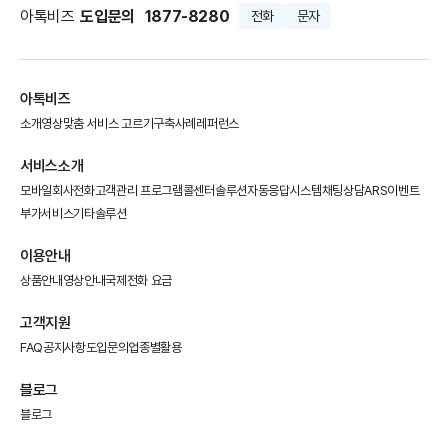
아톡비즈
도입문의
1877-8280
전화
문자
아톡비즈
소개영상
맞춤 서비스 고르기
구축사례
레퍼런스
서비스소개
모바일회사전화
고객관리 프로그램
콜센터솔루션
자동응답시스템
채팅상담
ARS이벤트
부가서비스
기타솔루션
이용안내
상품안내
영상안내
국제전화 요금
고객지원
FAQ
공지사항
도입문의
업종별활용
블로그
블로그