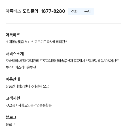
아톡비즈
도입문의
1877-8280
전화
문자
아톡비즈
소개영상
맞춤 서비스 고르기
구축사례
레퍼런스
서비스소개
모바일회사전화
고객관리 프로그램
콜센터솔루션
자동응답시스템
채팅상담
ARS이벤트
부가서비스
기타솔루션
이용안내
상품안내
영상안내
국제전화 요금
고객지원
FAQ
공지사항
도입문의
업종별활용
블로그
블로그