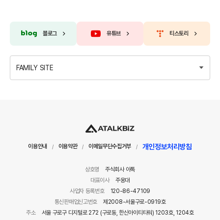
블로그
유튜브
티스토리
FAMILY SITE
개인정보처리방침
이용안내
이용약관
이메일무단수집거부
/
/
/
상호명
주식회사 아톡
대표이사
주웅대
사업자 등록번호
120-86-47109
통신판매업신고번호
제2008-서울구로-0919호
주소
서울 구로구 디지털로 272 (구로동, 한신아이티타워) 1203호, 1204호