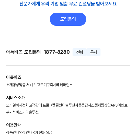
전문가에게 우리 기업 맞춤 무료 컨설팅을 받아보세요
도입문의
아톡비즈
도입문의
1877-8280
전화
문자
아톡비즈
소개영상
맞춤 서비스 고르기
구축사례
레퍼런스
서비스소개
모바일회사전화
고객관리 프로그램
콜센터솔루션
자동응답시스템
채팅상담
ARS이벤트
부가서비스
기타솔루션
이용안내
상품안내
영상안내
국제전화 요금