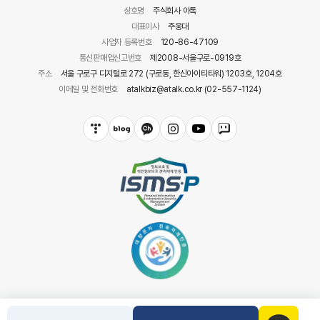
상호명
주식회사 아톡
대표이사
주웅대
사업자 등록번호
120-86-47109
통신판매업신고번호
제2008-서울구로-0919호
주소
서울 구로구 디지털로 272 (구로동, 한신아이티타워) 1203호, 1204호
이메일 및 전화번호
atalkbiz@atalk.co.kr (02-557-1124)