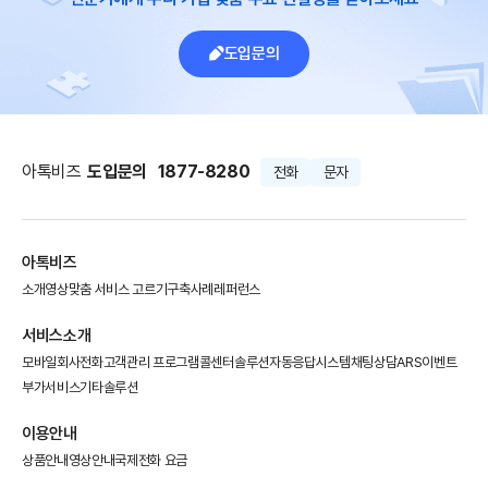
도입문의
아톡비즈
도입문의
1877-8280
전화
문자
아톡비즈
소개영상
맞춤 서비스 고르기
구축사례
레퍼런스
서비스소개
모바일회사전화
고객관리 프로그램
콜센터솔루션
자동응답시스템
채팅상담
ARS이벤트
부가서비스
기타솔루션
이용안내
상품안내
영상안내
국제전화 요금