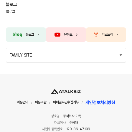
블로그
블로그
블로그
유튜브
티스토리
FAMILY SITE
개인정보처리방침
이용안내
이용약관
이메일무단수집거부
/
/
/
상호명
주식회사 아톡
대표이사
주웅대
사업자 등록번호
120-86-47109