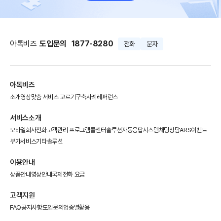
아톡비즈
도입문의
1877-8280
전화
문자
아톡비즈
소개영상
맞춤 서비스 고르기
구축사례
레퍼런스
서비스소개
모바일회사전화
고객관리 프로그램
콜센터솔루션
자동응답시스템
채팅상담
ARS이벤트
부가서비스
기타솔루션
이용안내
상품안내
영상안내
국제전화 요금
고객지원
FAQ
공지사항
도입문의
업종별활용