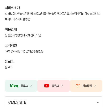
서비스소개
모바일회사전화
고객관리 프로그램
콜센터솔루션
자동응답시스템
채팅상담
ARS이벤트
부가서비스
기타솔루션
이용안내
상품안내
영상안내
국제전화 요금
고객지원
FAQ
공지사항
도입문의
업종별활용
블로그
블로그
블로그
유튜브
티스토리
FAMILY SITE