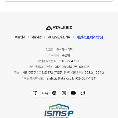
개인정보처리방침
이용안내
이용약관
이메일무단수집거부
/
/
/
상호명
주식회사 아톡
대표이사
주웅대
사업자 등록번호
120-86-47109
통신판매업신고번호
제2008-서울구로-0919호
주소
서울 구로구 디지털로 272 (구로동, 한신아이티타워) 1203호, 1204호
이메일 및 전화번호
atalkbiz@atalk.co.kr (02-557-1124)