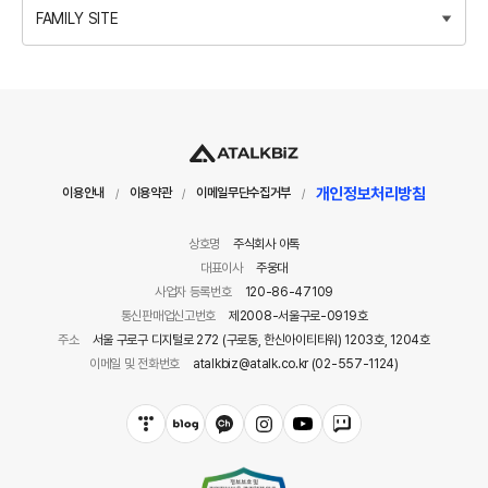
FAMILY SITE
개인정보처리방침
이용안내
이용약관
이메일무단수집거부
/
/
/
상호명
주식회사 아톡
대표이사
주웅대
사업자 등록번호
120-86-47109
통신판매업신고번호
제2008-서울구로-0919호
주소
서울 구로구 디지털로 272 (구로동, 한신아이티타워) 1203호, 1204호
이메일 및 전화번호
atalkbiz@atalk.co.kr (02-557-1124)