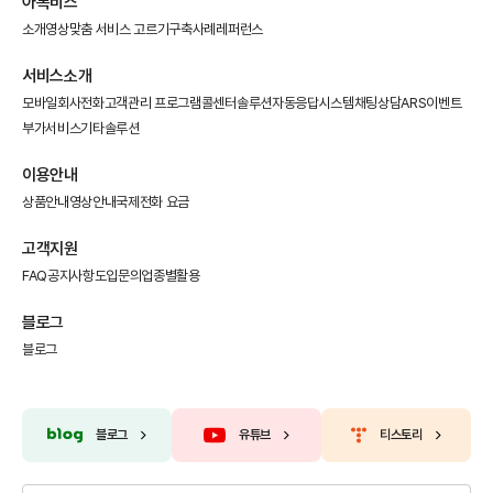
아톡비즈
소개영상
맞춤 서비스 고르기
구축사례
레퍼런스
서비스소개
모바일회사전화
고객관리 프로그램
콜센터솔루션
자동응답시스템
채팅상담
ARS이벤트
부가서비스
기타솔루션
이용안내
상품안내
영상안내
국제전화 요금
고객지원
FAQ
공지사항
도입문의
업종별활용
블로그
블로그
블로그
유튜브
티스토리