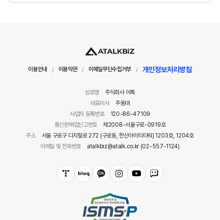
개인정보처리방침
이용안내
이용약관
이메일무단수집거부
/
/
/
상호명
주식회사 아톡
대표이사
주웅대
사업자 등록번호
120-86-47109
통신판매업신고번호
제2008-서울구로-0919호
주소
서울 구로구 디지털로 272 (구로동, 한신아이티타워) 1203호, 1204호
이메일 및 전화번호
atalkbiz@atalk.co.kr (02-557-1124)