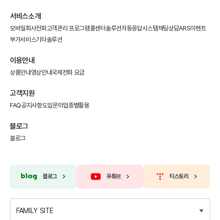
서비스소개
모바일회사전화
고객관리 프로그램
콜센터솔루션
자동응답시스템
채팅상담
ARS이벤트
부가서비스
기타솔루션
이용안내
상품안내
영상안내
국제전화 요금
고객지원
FAQ
공지사항
도입문의
업종별활용
블로그
블로그
블로그
유튜브
티스토리
FAMILY SITE