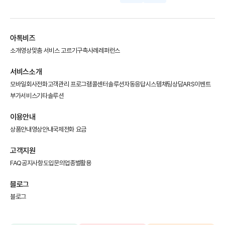
아톡비즈
소개영상
맞춤 서비스 고르기
구축사례
레퍼런스
서비스소개
모바일회사전화
고객관리 프로그램
콜센터솔루션
자동응답시스템
채팅상담
ARS이벤트
부가서비스
기타솔루션
이용안내
상품안내
영상안내
국제전화 요금
고객지원
FAQ
공지사항
도입문의
업종별활용
블로그
블로그