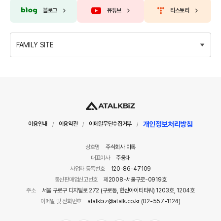
블로그
유튜브
티스토리
FAMILY SITE
개인정보처리방침
이용안내
이용약관
이메일무단수집거부
/
/
/
상호명
주식회사 아톡
대표이사
주웅대
사업자 등록번호
120-86-47109
통신판매업신고번호
제2008-서울구로-0919호
주소
서울 구로구 디지털로 272 (구로동, 한신아이티타워) 1203호, 1204호
이메일 및 전화번호
atalkbiz@atalk.co.kr (02-557-1124)