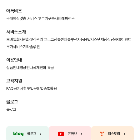
아톡비즈
소개영상
맞춤 서비스 고르기
구축사례
레퍼런스
서비스소개
모바일회사전화
고객관리 프로그램
콜센터솔루션
자동응답시스템
채팅상담
ARS이벤트
부가서비스
기타솔루션
이용안내
상품안내
영상안내
국제전화 요금
고객지원
FAQ
공지사항
도입문의
업종별활용
블로그
블로그
블로그
유튜브
티스토리