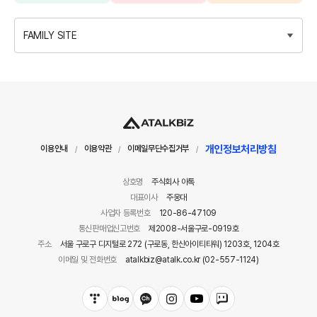
FAMILY SITE
개인정보처리방침
이용안내
이용약관
이메일무단수집거부
/
/
/
상호명
주식회사 아톡
대표이사
주웅대
사업자 등록번호
120-86-47109
통신판매업신고번호
제2008-서울구로-0919호
주소
서울 구로구 디지털로 272 (구로동, 한신아이티타워) 1203호, 1204호
이메일 및 전화번호
atalkbiz@atalk.co.kr (02-557-1124)