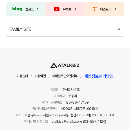
블로그
유튜브
티스토리
FAMILY SITE
개인정보처리방침
이용안내
이용약관
이메일무단수집거부
/
/
/
상호명
주식회사 아톡
대표이사
주웅대
사업자 등록번호
120-86-47109
통신판매업신고번호
제2008-서울구로-0919호
주소
서울 구로구 디지털로 272 (구로동, 한신아이티타워) 1203호, 1204호
이메일 및 전화번호
atalkbiz@atalk.co.kr (02-557-1124)