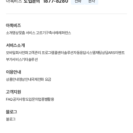
아톡비즈
도입문의
1877-8280
전화
문자
아톡비즈
소개영상
맞춤 서비스 고르기
구축사례
레퍼런스
서비스소개
모바일회사전화
고객관리 프로그램
콜센터솔루션
자동응답시스템
채팅상담
ARS이벤트
부가서비스
기타솔루션
이용안내
상품안내
영상안내
국제전화 요금
고객지원
FAQ
공지사항
도입문의
업종별활용
블로그
블로그