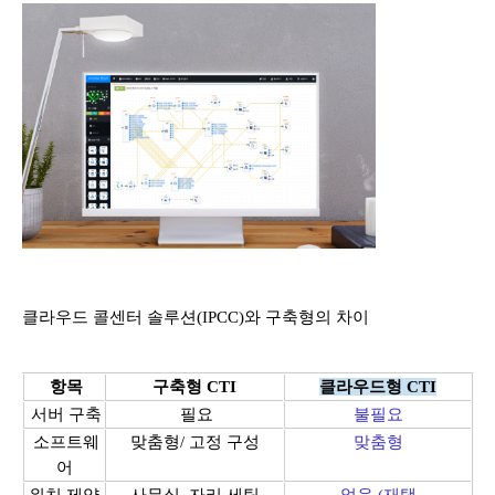
클라우드 콜센터 솔루션(IPCC)와 구축형의 차이
항목
구축형 CTI
클라우드형 CTI
서버 구축
필요
불필요
소프트웨
맞춤형/ 고정 구성
맞춤형
어
위치 제약
사무실, 자리 세팅
없음 (재택,