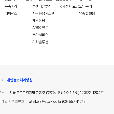
구축사례
콜센터솔루션
국제전화 요금
도입문의
레퍼런스
자동응답시스템
업종별활용
채팅상담
ARS이벤트
부가서비스
기타솔루션
개인정보처리방침
/
주소
서울 구로구 디지털로 272 (구로동, 한신아이티타워) 1203호, 1204호
이메일 및 전화번호
atalkbiz@atalk.co.kr (02-557-1124)