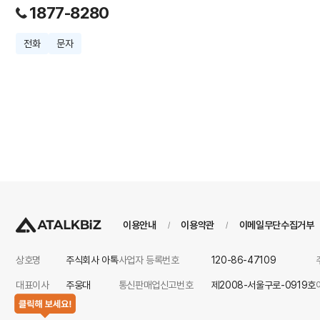
1877-8280
전화
문자
이용안내
이용약관
이메일무단수집거부
/
/
상호명
주식회사 아톡
사업자 등록번호
120-86-47109
대표이사
주웅대
통신판매업신고번호
제2008-서울구로-0919호