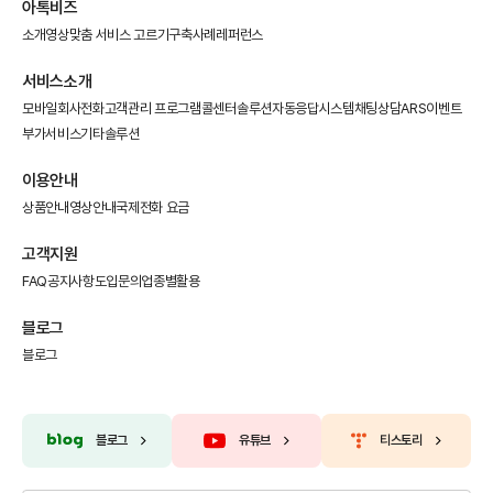
아톡비즈
소개영상
맞춤 서비스 고르기
구축사례
레퍼런스
서비스소개
모바일회사전화
고객관리 프로그램
콜센터솔루션
자동응답시스템
채팅상담
ARS이벤트
부가서비스
기타솔루션
이용안내
상품안내
영상안내
국제전화 요금
고객지원
FAQ
공지사항
도입문의
업종별활용
블로그
블로그
블로그
유튜브
티스토리