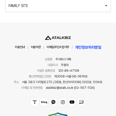
FAMILY SITE
개인정보처리방침
이용안내
이용약관
이메일무단수집거부
/
/
/
상호명
주식회사 아톡
대표이사
주웅대
사업자 등록번호
120-86-47109
통신판매업신고번호
제2008-서울구로-0919호
주소
서울 구로구 디지털로 272 (구로동, 한신아이티타워) 1203호, 1204호
이메일 및 전화번호
atalkbiz@atalk.co.kr (02-557-1124)