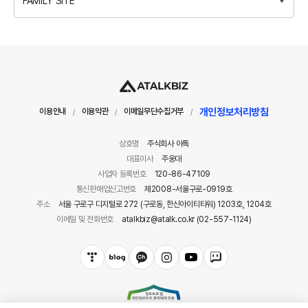
FAMILY SITE
개인정보처리방침
이용안내
이용약관
이메일무단수집거부
/
/
/
상호명
주식회사 아톡
대표이사
주웅대
사업자 등록번호
120-86-47109
통신판매업신고번호
제2008-서울구로-0919호
주소
서울 구로구 디지털로 272 (구로동, 한신아이티타워) 1203호, 1204호
이메일 및 전화번호
atalkbiz@atalk.co.kr (02-557-1124)