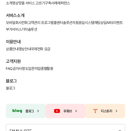
소개영상
맞춤 서비스 고르기
구축사례
레퍼런스
서비스소개
모바일회사전화
고객관리 프로그램
콜센터솔루션
자동응답시스템
채팅상담
ARS이벤트
부가서비스
기타솔루션
이용안내
상품안내
영상안내
국제전화 요금
고객지원
FAQ
공지사항
도입문의
업종별활용
블로그
블로그
블로그
유튜브
티스토리