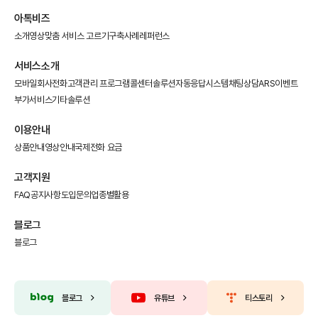
아톡비즈
소개영상
맞춤 서비스 고르기
구축사례
레퍼런스
서비스소개
모바일회사전화
고객관리 프로그램
콜센터솔루션
자동응답시스템
채팅상담
ARS이벤트
부가서비스
기타솔루션
이용안내
상품안내
영상안내
국제전화 요금
고객지원
FAQ
공지사항
도입문의
업종별활용
블로그
블로그
블로그
유튜브
티스토리