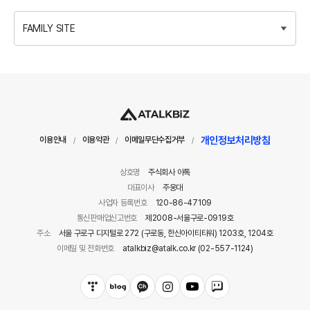
FAMILY SITE
개인정보처리방침
이용안내
이용약관
이메일무단수집거부
/
/
/
상호명
주식회사 아톡
대표이사
주웅대
사업자 등록번호
120-86-47109
통신판매업신고번호
제2008-서울구로-0919호
주소
서울 구로구 디지털로 272 (구로동, 한신아이티타워) 1203호, 1204호
이메일 및 전화번호
atalkbiz@atalk.co.kr (02-557-1124)