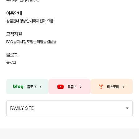
부가서비스
기타솔루션
이용안내
상품안내
영상안내
국제전화 요금
고객지원
FAQ
공지사항
도입문의
업종별활용
블로그
블로그
블로그
유튜브
티스토리
FAMILY SITE