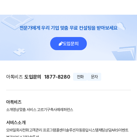
전문가에게 우리 기업 맞춤 무료 컨설팅을 받아보세요
도입문의
아톡비즈
도입문의
1877-8280
전화
문자
아톡비즈
소개영상
맞춤 서비스 고르기
구축사례
레퍼런스
서비스소개
모바일회사전화
고객관리 프로그램
콜센터솔루션
자동응답시스템
채팅상담
ARS이벤트