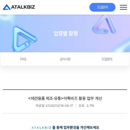
도입문의
업종별 활용
FAQ
공지사항
도입문의
<애견용품 제조·유통>아톡비즈 활용 업무 개선
작성일
2025/02/18 08:17
조회
2,715