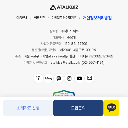
개인정보처리방침
이용안내
이용약관
이메일무단수집거부
/
/
/
상호명
주식회사 아톡
대표이사
주웅대
사업자 등록번호
120-86-47109
통신판매업신고번호
제2008-서울구로-0919호
주소
서울 구로구 디지털로 272 (구로동, 한신아이티타워) 1203호, 1204호
이메일 및 전화번호
atalkbiz@atalk.co.kr (02-557-1124)
소개자료 신청
도입문의