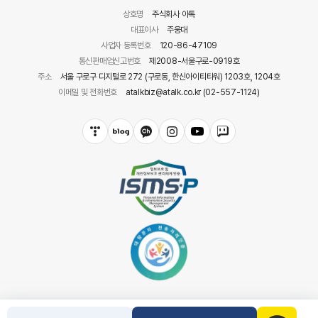
상호명
주식회사 아톡
대표이사
주웅대
사업자 등록번호
120-86-47109
통신판매업신고번호
제2008-서울구로-0919호
주소
서울 구로구 디지털로 272 (구로동, 한신아이티타워) 1203호, 1204호
이메일 및 전화번호
atalkbiz@atalk.co.kr (02-557-1124)