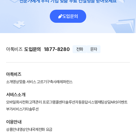
전문가에게 우리 기업 맞춤 무료 컨설팅을 받아보세요
도입문의
아톡비즈
도입문의
1877-8280
전화
문자
아톡비즈
소개영상
맞춤 서비스 고르기
구축사례
레퍼런스
서비스소개
모바일회사전화
고객관리 프로그램
콜센터솔루션
자동응답시스템
채팅상담
ARS이벤트
부가서비스
기타솔루션
이용안내
상품안내
영상안내
국제전화 요금