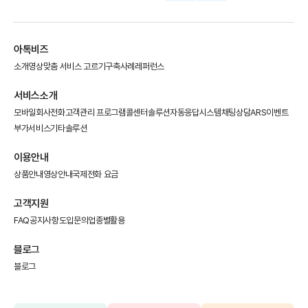
아톡비즈
소개영상
맞춤 서비스 고르기
구축사례
레퍼런스
서비스소개
모바일회사전화
고객관리 프로그램
콜센터솔루션
자동응답시스템
채팅상담
ARS이벤트
부가서비스
기타솔루션
이용안내
상품안내
영상안내
국제전화 요금
고객지원
FAQ
공지사항
도입문의
업종별활용
블로그
블로그