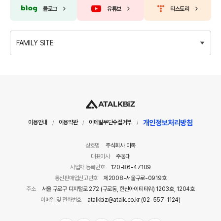
블로그
유튜브
티스토리
FAMILY SITE
개인정보처리방침
이용안내
이용약관
이메일무단수집거부
/
/
/
상호명
주식회사 아톡
대표이사
주웅대
사업자 등록번호
120-86-47109
통신판매업신고번호
제2008-서울구로-0919호
주소
서울 구로구 디지털로 272 (구로동, 한신아이티타워) 1203호, 1204호
이메일 및 전화번호
atalkbiz@atalk.co.kr (02-557-1124)