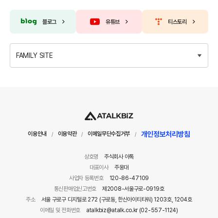
블로그
유튜브
티스토리
FAMILY SITE
개인정보처리방침
이용안내
이용약관
이메일무단수집거부
/
/
/
상호명
주식회사 아톡
대표이사
주웅대
사업자 등록번호
120-86-47109
통신판매업신고번호
제2008-서울구로-0919호
주소
서울 구로구 디지털로 272 (구로동, 한신아이티타워) 1203호, 1204호
이메일 및 전화번호
atalkbiz@atalk.co.kr (02-557-1124)