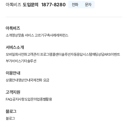
아톡비즈
도입문의
1877-8280
전화
문자
아톡비즈
소개영상
맞춤 서비스 고르기
구축사례
레퍼런스
서비스소개
모바일회사전화
고객관리 프로그램
콜센터솔루션
자동응답시스템
채팅상담
ARS이벤트
부가서비스
기타솔루션
이용안내
상품안내
영상안내
국제전화 요금
고객지원
FAQ
공지사항
도입문의
업종별활용
블로그
블로그