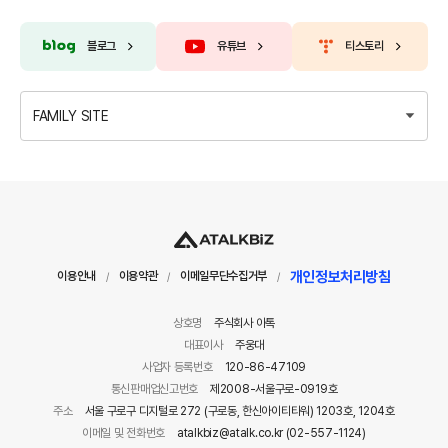
블로그
유튜브
티스토리
FAMILY SITE
개인정보처리방침
이용안내
이용약관
이메일무단수집거부
/
/
/
상호명
주식회사 아톡
대표이사
주웅대
사업자 등록번호
120-86-47109
통신판매업신고번호
제2008-서울구로-0919호
주소
서울 구로구 디지털로 272 (구로동, 한신아이티타워) 1203호, 1204호
이메일 및 전화번호
atalkbiz@atalk.co.kr (02-557-1124)