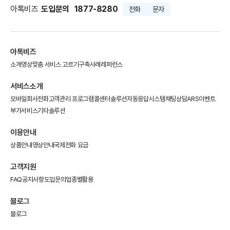
아톡비즈
도입문의
1877-8280
전화
문자
아톡비즈
소개영상
맞춤 서비스 고르기
구축사례
레퍼런스
서비스소개
모바일회사전화
고객관리 프로그램
콜센터솔루션
자동응답시스템
채팅상담
ARS이벤트
부가서비스
기타솔루션
이용안내
상품안내
영상안내
국제전화 요금
고객지원
FAQ
공지사항
도입문의
업종별활용
블로그
블로그