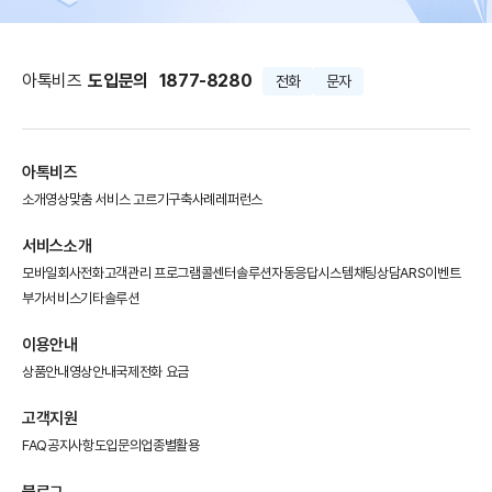
아톡비즈
도입문의
1877-8280
전화
문자
아톡비즈
소개영상
맞춤 서비스 고르기
구축사례
레퍼런스
서비스소개
모바일회사전화
고객관리 프로그램
콜센터솔루션
자동응답시스템
채팅상담
ARS이벤트
부가서비스
기타솔루션
이용안내
상품안내
영상안내
국제전화 요금
고객지원
FAQ
공지사항
도입문의
업종별활용
블로그