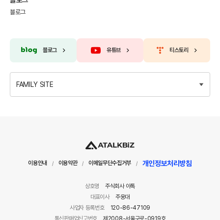
블로그
블로그
유튜브
티스토리
FAMILY SITE
개인정보처리방침
이용안내
이용약관
이메일무단수집거부
/
/
/
상호명
주식회사 아톡
대표이사
주웅대
사업자 등록번호
120-86-47109
통신판매업신고번호
제2008-서울구로-0919호