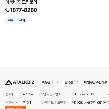
아톡비즈
도입문의
1877-8280
전화
문자
이용안내
이용약관
이메일무단수집거부
/
/
상호명
주식회사 아톡
사업자 등록번호
120-86-47109
대표이사
주웅대
통신판매업신고번호
제2008-서울구로-0919호