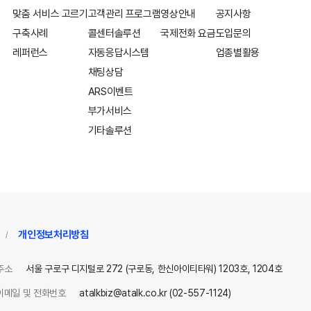
맞춤 서비스 고르기
고객관리 프로그램
영상안내
공지사항
구축사례
콜센터솔루션
국제전화 요금
도입문의
레퍼런스
자동응답시스템
업종별활용
채팅상담
ARS이벤트
부가서비스
기타솔루션
개인정보처리방침
/
주소
서울 구로구 디지털로 272 (구로동, 한신아이티타워) 1203호, 1204호
이메일 및 전화번호
atalkbiz@atalk.co.kr (02-557-1124)