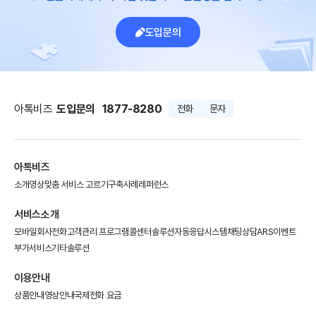
도입문의
아톡비즈
도입문의
1877-8280
전화
문자
아톡비즈
소개영상
맞춤 서비스 고르기
구축사례
레퍼런스
서비스소개
모바일회사전화
고객관리 프로그램
콜센터솔루션
자동응답시스템
채팅상담
ARS이벤트
부가서비스
기타솔루션
이용안내
상품안내
영상안내
국제전화 요금