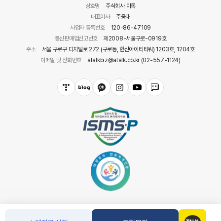
상호명
주식회사 아톡
대표이사
주웅대
사업자 등록번호
120-86-47109
통신판매업신고번호
제2008-서울구로-0919호
주소
서울 구로구 디지털로 272 (구로동, 한신아이티타워) 1203호, 1204호
이메일 및 전화번호
atalkbiz@atalk.co.kr (02-557-1124)