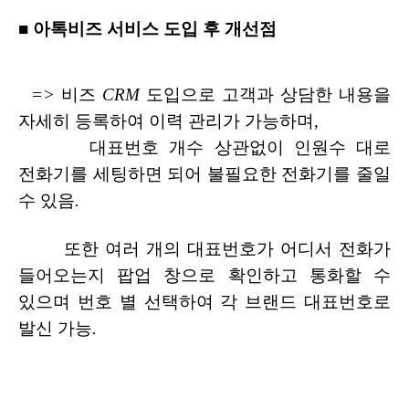
■
아톡비즈
서비스
도입
후
개선점
=>
비즈
CRM
도입으로
고객과
상담한
내용을
자세히
등록하여
이력
관리가
가능하며
,
대표번호
개수
상관없이
인원수
대로
전화기를
세팅하면
되어
불필요한
전화기를
줄일
수
있음
.
또한
여러
개의
대표번호가
어디서
전화가
들어오는지
팝업
창으로
확인하고
통화할
수
있으며
번호
별
선택하여
각
브랜드
대표번호로
발신
가능
.