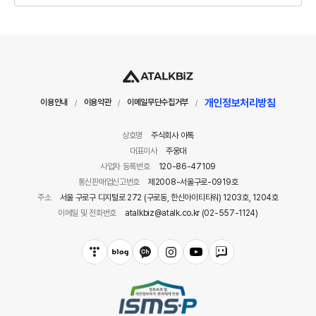
개인정보처리방침
이용안내
이용약관
이메일무단수집거부
/
/
/
상호명
주식회사 아톡
대표이사
주웅대
사업자 등록번호
120-86-47109
통신판매업신고번호
제2008-서울구로-0919호
주소
서울 구로구 디지털로 272 (구로동, 한신아이티타워) 1203호, 1204호
이메일 및 전화번호
atalkbiz@atalk.co.kr (02-557-1124)