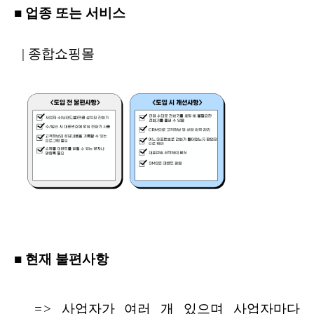
■
업종
또는
서비스
|
종합쇼핑몰
■
현재
불편사항
=>
사업자가
여러
개
있으며
사업자마다