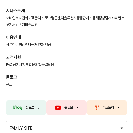
서비스소개
모바일회사전화
고객관리 프로그램
콜센터솔루션
자동응답시스템
채팅상담
ARS이벤트
부가서비스
기타솔루션
이용안내
상품안내
영상안내
국제전화 요금
고객지원
FAQ
공지사항
도입문의
업종별활용
블로그
블로그
블로그
유튜브
티스토리
FAMILY SITE