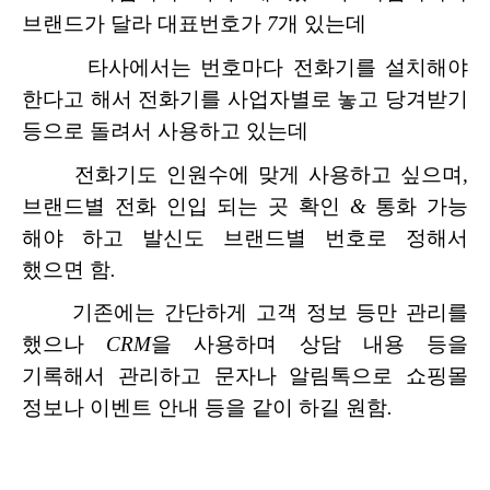
브랜드가
달라
대표번호가
7
개
있는데
타사에서는
번호마다
전화기를
설치해야
한다고
해서
전화기를
사업자별로
놓고
당겨받기
등으로
돌려서
사용하고
있는데
전화기도
인원수에
맞게
사용하고
싶으며
,
브랜드별
전화
인입
되는
곳
확인
&
통화
가능
해야
하고
발신도
브랜드별
번호로
정해서
했으면
함
.
기존에는
간단하게
고객
정보
등만
관리를
했으나
CRM
을
사용하며
상담
내용
등을
기록해서
관리하고
문자나
알림톡으로
쇼핑몰
정보나
이벤트
안내
등을
같이
하길
원함
.