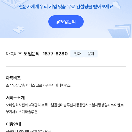
전문가에게 우리 기업 맞춤 무료 컨설팅을 받아보세요
도입문의
아톡비즈
도입문의
1877-8280
전화
문자
아톡비즈
소개영상
맞춤 서비스 고르기
구축사례
레퍼런스
서비스소개
모바일회사전화
고객관리 프로그램
콜센터솔루션
자동응답시스템
채팅상담
ARS이벤트
부가서비스
기타솔루션
이용안내
상품안내
영상안내
국제전화 요금