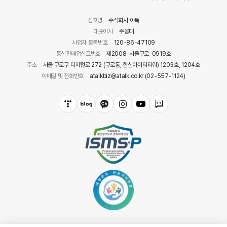
상호명
주식회사 아톡
대표이사
주웅대
사업자 등록번호
120-86-47109
통신판매업신고번호
제2008-서울구로-0919호
주소
서울 구로구 디지털로 272 (구로동, 한신아이티타워) 1203호, 1204호
이메일 및 전화번호
atalkbiz@atalk.co.kr (02-557-1124)