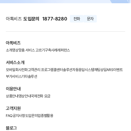
아톡비즈
도입문의
1877-8280
전화
문자
아톡비즈
소개영상
맞춤 서비스 고르기
구축사례
레퍼런스
서비스소개
모바일회사전화
고객관리 프로그램
콜센터솔루션
자동응답시스템
채팅상담
ARS이벤트
부가서비스
기타솔루션
이용안내
상품안내
영상안내
국제전화 요금
고객지원
FAQ
공지사항
도입문의
업종별활용
블로그