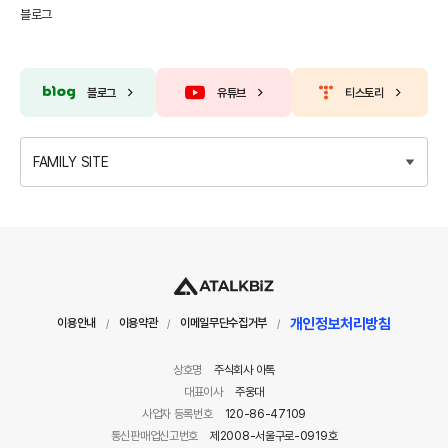
블로그
블로그
유튜브
티스토리
FAMILY SITE
개인정보처리방침
이용안내
이용약관
이메일무단수집거부
/
/
/
상호명
주식회사 아톡
대표이사
주웅대
사업자 등록번호
120-86-47109
통신판매업신고번호
제2008-서울구로-0919호