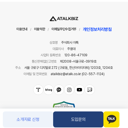
개인정보처리방침
이용안내
이용약관
이메일무단수집거부
/
/
/
상호명
주식회사 아톡
대표이사
주웅대
사업자 등록번호
120-86-47109
통신판매업신고번호
제2008-서울구로-0919호
주소
서울 구로구 디지털로 272 (구로동, 한신아이티타워) 1203호, 1204호
이메일 및 전화번호
atalkbiz@atalk.co.kr (02-557-1124)
소개자료 신청
도입문의