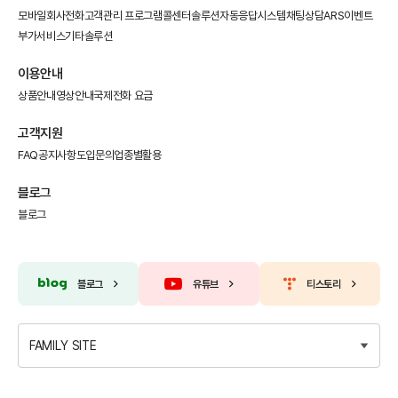
모바일회사전화
고객관리 프로그램
콜센터솔루션
자동응답시스템
채팅상담
ARS이벤트
부가서비스
기타솔루션
이용안내
상품안내
영상안내
국제전화 요금
고객지원
FAQ
공지사항
도입문의
업종별활용
블로그
블로그
블로그
유튜브
티스토리
FAMILY SITE