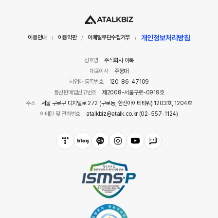
개인정보처리방침
이용안내
이용약관
이메일무단수집거부
/
/
/
상호명
주식회사 아톡
대표이사
주웅대
사업자 등록번호
120-86-47109
통신판매업신고번호
제2008-서울구로-0919호
주소
서울 구로구 디지털로 272 (구로동, 한신아이티타워) 1203호, 1204호
이메일 및 전화번호
atalkbiz@atalk.co.kr (02-557-1124)