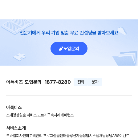
전문가에게 우리 기업 맞춤 무료 컨설팅을 받아보세요
도입문의
아톡비즈
도입문의
1877-8280
전화
문자
아톡비즈
소개영상
맞춤 서비스 고르기
구축사례
레퍼런스
서비스소개
모바일회사전화
고객관리 프로그램
콜센터솔루션
자동응답시스템
채팅상담
ARS이벤트