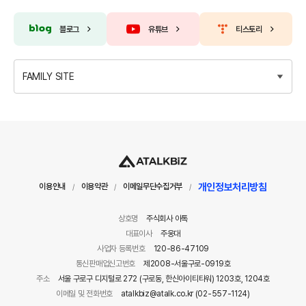
블로그
유튜브
티스토리
FAMILY SITE
개인정보처리방침
이용안내
이용약관
이메일무단수집거부
/
/
/
상호명
주식회사 아톡
대표이사
주웅대
사업자 등록번호
120-86-47109
통신판매업신고번호
제2008-서울구로-0919호
주소
서울 구로구 디지털로 272 (구로동, 한신아이티타워) 1203호, 1204호
이메일 및 전화번호
atalkbiz@atalk.co.kr (02-557-1124)