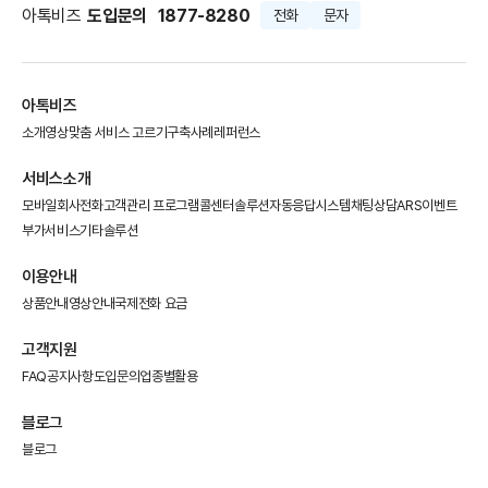
아톡비즈
도입문의
1877-8280
전화
문자
아톡비즈
소개영상
맞춤 서비스 고르기
구축사례
레퍼런스
서비스소개
모바일회사전화
고객관리 프로그램
콜센터솔루션
자동응답시스템
채팅상담
ARS이벤트
부가서비스
기타솔루션
이용안내
상품안내
영상안내
국제전화 요금
고객지원
FAQ
공지사항
도입문의
업종별활용
블로그
블로그