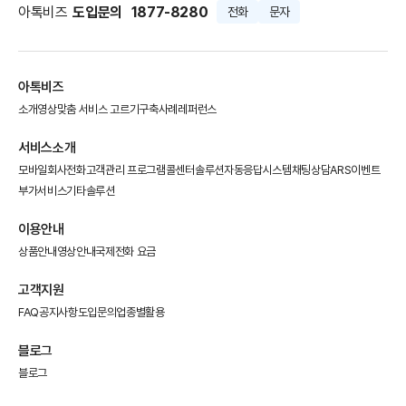
아톡비즈
도입문의
1877-8280
전화
문자
아톡비즈
소개영상
맞춤 서비스 고르기
구축사례
레퍼런스
서비스소개
모바일회사전화
고객관리 프로그램
콜센터솔루션
자동응답시스템
채팅상담
ARS이벤트
부가서비스
기타솔루션
이용안내
상품안내
영상안내
국제전화 요금
고객지원
FAQ
공지사항
도입문의
업종별활용
블로그
블로그