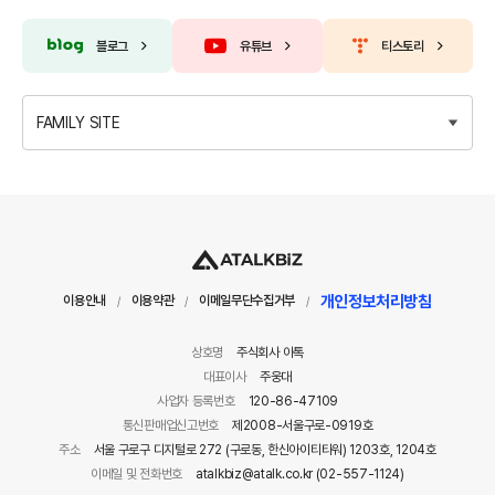
블로그
유튜브
티스토리
FAMILY SITE
개인정보처리방침
이용안내
이용약관
이메일무단수집거부
/
/
/
상호명
주식회사 아톡
대표이사
주웅대
사업자 등록번호
120-86-47109
통신판매업신고번호
제2008-서울구로-0919호
주소
서울 구로구 디지털로 272 (구로동, 한신아이티타워) 1203호, 1204호
이메일 및 전화번호
atalkbiz@atalk.co.kr (02-557-1124)