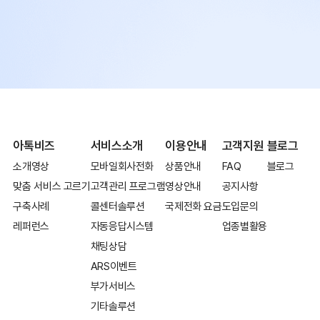
아톡비즈
서비스소개
이용안내
고객지원
블로그
소개영상
모바일회사전화
상품안내
FAQ
블로그
맞춤 서비스 고르기
고객관리 프로그램
영상안내
공지사항
구축사례
콜센터솔루션
국제전화 요금
도입문의
레퍼런스
자동응답시스템
업종별활용
채팅상담
ARS이벤트
부가서비스
기타솔루션