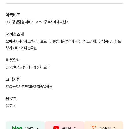
아톡비즈
소개영상
맞춤 서비스 고르기
구축사례
레퍼런스
서비스소개
모바일회사전화
고객관리 프로그램
콜센터솔루션
자동응답시스템
채팅상담
ARS이벤트
부가서비스
기타솔루션
이용안내
상품안내
영상안내
국제전화 요금
고객지원
FAQ
공지사항
도입문의
업종별활용
블로그
블로그
블로그
유튜브
티스토리