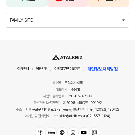
FAMILY SITE
개인정보처리방침
이용안내
이용약관
이메일무단수집거부
/
/
/
상호명
주식회사 아톡
대표이사
주웅대
사업자 등록번호
120-86-47109
통신판매업신고번호
제2008-서울구로-0919호
주소
서울 구로구 디지털로 272 (구로동, 한신아이티타워) 1203호, 1204호
이메일 및 전화번호
atalkbiz@atalk.co.kr (02-557-1124)