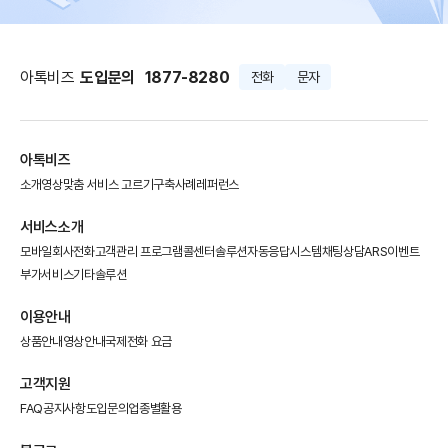
아톡비즈
도입문의
1877-8280
전화
문자
아톡비즈
소개영상
맞춤 서비스 고르기
구축사례
레퍼런스
서비스소개
모바일회사전화
고객관리 프로그램
콜센터솔루션
자동응답시스템
채팅상담
ARS이벤트
부가서비스
기타솔루션
이용안내
상품안내
영상안내
국제전화 요금
고객지원
FAQ
공지사항
도입문의
업종별활용