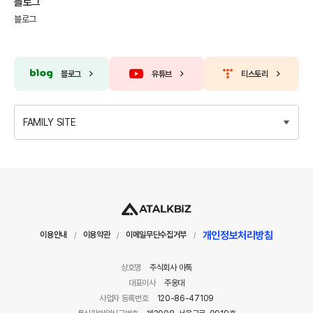
블로그
블로그
블로그
유튜브
티스토리
FAMILY SITE
개인정보처리방침
이용안내
이용약관
이메일무단수집거부
/
/
/
상호명
주식회사 아톡
대표이사
주웅대
사업자 등록번호
120-86-47109