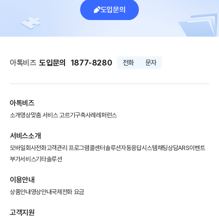
도입문의
아톡비즈
도입문의
1877-8280
전화
문자
아톡비즈
소개영상
맞춤 서비스 고르기
구축사례
레퍼런스
서비스소개
모바일회사전화
고객관리 프로그램
콜센터솔루션
자동응답시스템
채팅상담
ARS이벤트
부가서비스
기타솔루션
이용안내
상품안내
영상안내
국제전화 요금
고객지원