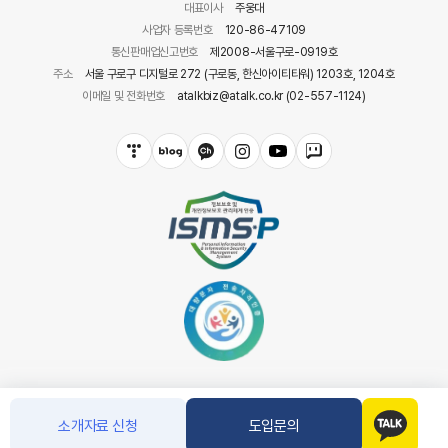
대표이사
주웅대
사업자 등록번호
120-86-47109
통신판매업신고번호
제2008-서울구로-0919호
주소
서울 구로구 디지털로 272 (구로동, 한신아이티타워) 1203호, 1204호
이메일 및 전화번호
atalkbiz@atalk.co.kr (02-557-1124)
소개자료 신청
도입문의
COPYRIGHT(C) 아톡. CO.LTD ALL RIGHT RESERVED.