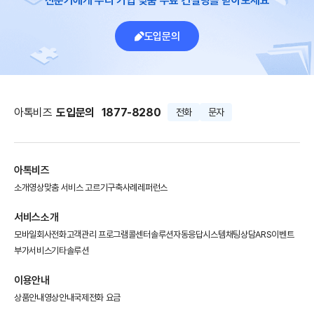
전문가에게 우리 기업 맞춤 무료 컨설팅을 받아보세요
도입문의
아톡비즈
도입문의
1877-8280
전화
문자
아톡비즈
소개영상
맞춤 서비스 고르기
구축사례
레퍼런스
서비스소개
모바일회사전화
고객관리 프로그램
콜센터솔루션
자동응답시스템
채팅상담
ARS이벤트
부가서비스
기타솔루션
이용안내
상품안내
영상안내
국제전화 요금