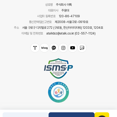
상호명
주식회사 아톡
대표이사
주웅대
사업자 등록번호
120-86-47109
통신판매업신고번호
제2008-서울구로-0919호
주소
서울 구로구 디지털로 272 (구로동, 한신아이티타워) 1203호, 1204호
이메일 및 전화번호
atalkbiz@atalk.co.kr (02-557-1124)