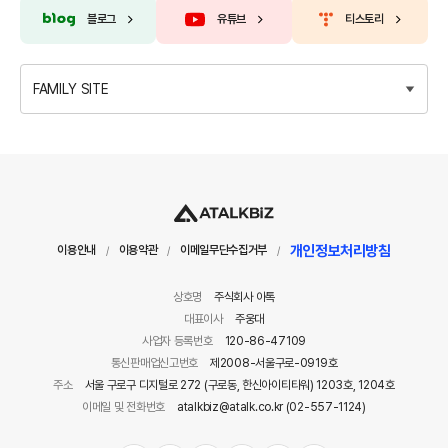
블로그
유튜브
티스토리
FAMILY SITE
개인정보처리방침
이용안내
이용약관
이메일무단수집거부
/
/
/
상호명
주식회사 아톡
대표이사
주웅대
사업자 등록번호
120-86-47109
통신판매업신고번호
제2008-서울구로-0919호
주소
서울 구로구 디지털로 272 (구로동, 한신아이티타워) 1203호, 1204호
이메일 및 전화번호
atalkbiz@atalk.co.kr (02-557-1124)