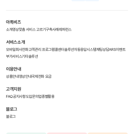
아톡비즈
소개영상
맞춤 서비스 고르기
구축사례
레퍼런스
서비스소개
모바일회사전화
고객관리 프로그램
콜센터솔루션
자동응답시스템
채팅상담
ARS이벤트
부가서비스
기타솔루션
이용안내
상품안내
영상안내
국제전화 요금
고객지원
FAQ
공지사항
도입문의
업종별활용
블로그
블로그