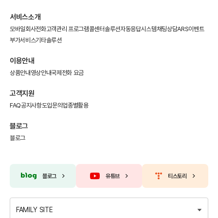
서비스소개
모바일회사전화
고객관리 프로그램
콜센터솔루션
자동응답시스템
채팅상담
ARS이벤트
부가서비스
기타솔루션
이용안내
상품안내
영상안내
국제전화 요금
고객지원
FAQ
공지사항
도입문의
업종별활용
블로그
블로그
블로그
유튜브
티스토리
FAMILY SITE