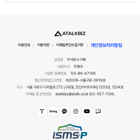
개인정보처리방침
이용안내
이용약관
이메일무단수집거부
/
/
/
상호명
주식회사 아톡
대표이사
주웅대
사업자 등록번호
120-86-47109
통신판매업신고번호
제2008-서울구로-0919호
주소
서울 구로구 디지털로 272 (구로동, 한신아이티타워) 1203호, 1204호
이메일 및 전화번호
atalkbiz@atalk.co.kr (02-557-1124)