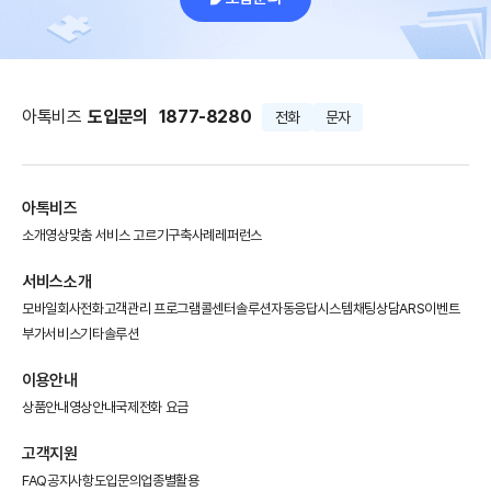
아톡비즈
도입문의
1877-8280
전화
문자
아톡비즈
소개영상
맞춤 서비스 고르기
구축사례
레퍼런스
서비스소개
모바일회사전화
고객관리 프로그램
콜센터솔루션
자동응답시스템
채팅상담
ARS이벤트
부가서비스
기타솔루션
이용안내
상품안내
영상안내
국제전화 요금
고객지원
FAQ
공지사항
도입문의
업종별활용