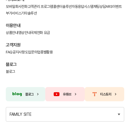
모바일회사전화
고객관리 프로그램
콜센터솔루션
자동응답시스템
채팅상담
ARS이벤트
부가서비스
기타솔루션
이용안내
상품안내
영상안내
국제전화 요금
고객지원
FAQ
공지사항
도입문의
업종별활용
블로그
블로그
블로그
유튜브
티스토리
FAMILY SITE