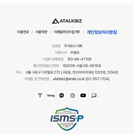
개인정보처리방침
이용안내
이용약관
이메일무단수집거부
/
/
/
상호명
주식회사 아톡
대표이사
주웅대
사업자 등록번호
120-86-47109
통신판매업신고번호
제2008-서울구로-0919호
주소
서울 구로구 디지털로 272 (구로동, 한신아이티타워) 1203호, 1204호
이메일 및 전화번호
atalkbiz@atalk.co.kr (02-557-1124)